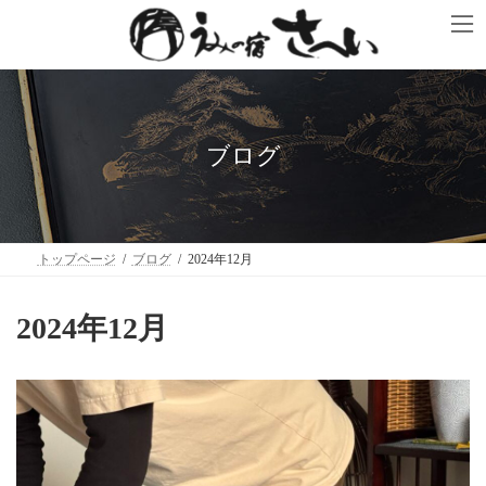
コ
ナ
ン
ビ
テ
ゲ
ン
ー
ツ
シ
へ
ョ
ス
ン
キ
に
ブログ
ッ
移
プ
動
トップページ
ブログ
2024年12月
2024年12月