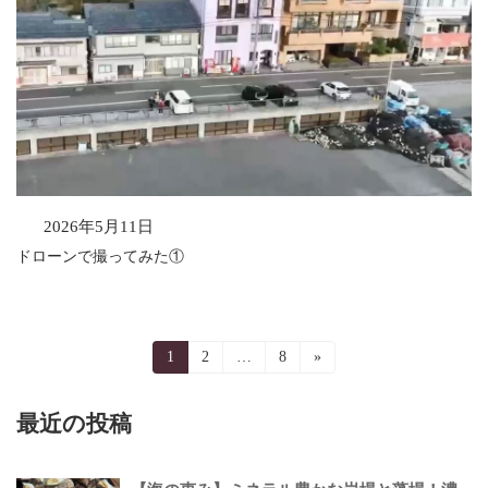
2026年5月11日
ドローンで撮ってみた①
投
固
1
固
2
…
固
8
»
定
定
定
稿
ペ
ペ
ペ
ー
ー
ー
最近の投稿
の
ジ
ジ
ジ
ペ