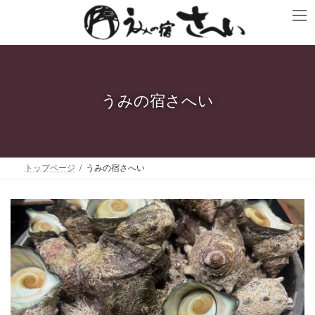
コ
ナ
ン
ビ
テ
ゲ
ン
ー
ツ
シ
へ
ョ
ス
ン
キ
に
うみの宿さへい
ッ
移
プ
動
トップページ
うみの宿さへい