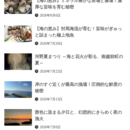
【海の恵み】ミネラル豊かな岩場と藻場！濃
ー
厚な旨味を育む秘密
ジ
2026年8月6日
送
【海の恵み】対馬海流が育む！旨味がぎゅっ
り
と詰まった極上地魚
2026年7月29日
河野夏まつり ～海と花火が彩る、南越前町の
夏～
2026年7月22日
岸のすぐ近くが最高の漁場！圧倒的な鮮度の
秘密
2026年7月13日
茜色に染まる夕日と、幻想的にきらめく夜の
漁火
2026年7月6日