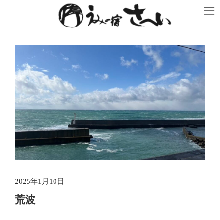
コ
ナ
ン
ビ
テ
ゲ
ン
ー
ツ
シ
へ
ョ
ス
ン
キ
に
ッ
移
プ
動
2025年1月10日
荒波