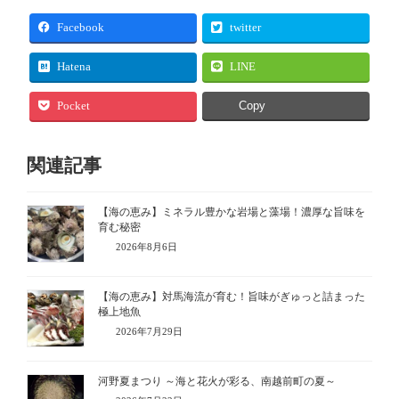
Facebook
twitter
Hatena
LINE
Pocket
Copy
関連記事
【海の恵み】ミネラル豊かな岩場と藻場！濃厚な旨味を
育む秘密
2026年8月6日
【海の恵み】対馬海流が育む！旨味がぎゅっと詰まった
極上地魚
2026年7月29日
河野夏まつり ～海と花火が彩る、南越前町の夏～