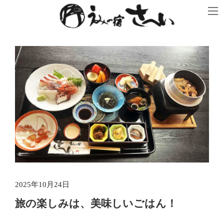
コ
ナ
ン
ビ
テ
ゲ
ン
ー
ツ
シ
へ
ョ
ス
ン
キ
に
ッ
移
プ
動
2025年10月24日
旅の楽しみは、美味しいごはん！