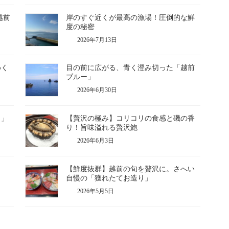
越前
岸のすぐ近くが最高の漁場！圧倒的な鮮
度の秘密
2026年7月13日
めく
目の前に広がる、青く澄み切った「越前
ブルー」
2026年6月30日
き」
【贅沢の極み】コリコリの食感と磯の香
り！旨味溢れる贅沢鮑
2026年6月3日
【鮮度抜群】越前の旬を贅沢に。さへい
自慢の「獲れたてお造り」
2026年5月5日