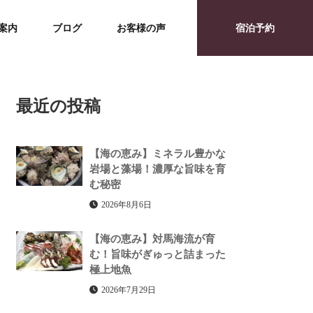
案内
ブログ
お客様の声
宿泊予約
最近の投稿
【海の恵み】ミネラル豊かな
岩場と藻場！濃厚な旨味を育
む秘密
2026年8月6日
【海の恵み】対馬海流が育
む！旨味がぎゅっと詰まった
極上地魚
2026年7月29日