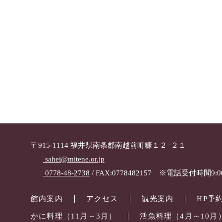
〒915-1114 福井県南条郡南越前町糠１２−２１
sahei@mitene.or.jp
0778-48-2738
/ FAX:0778482157 ※電話受付時間9:00
館内案内
アクセス
観光案内
HP予
かに料理（11月～3月）
活魚料理（4月～10月