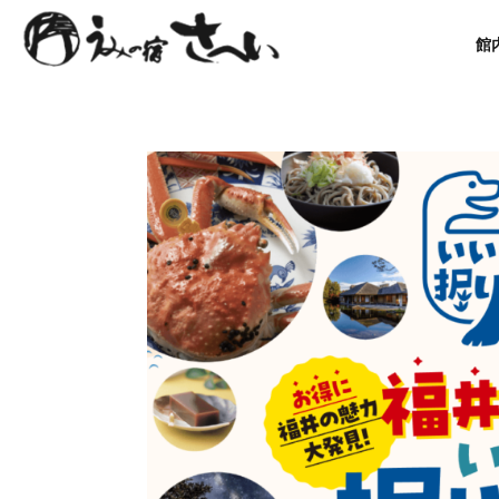
コ
ナ
ン
ビ
館
テ
ゲ
ン
ー
ツ
シ
へ
ョ
ス
ン
キ
に
ッ
移
プ
動