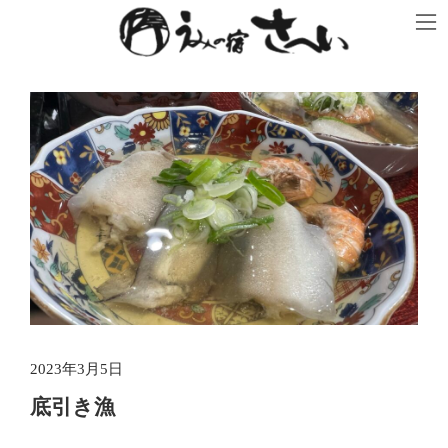
コ
ナ
ン
ビ
テ
ゲ
ン
ー
ツ
シ
へ
ョ
ス
ン
キ
に
ッ
移
プ
動
2023年3月5日
底引き漁